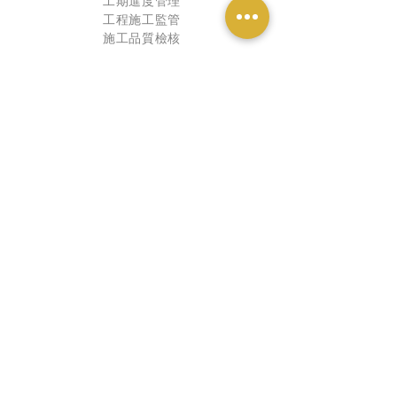
工期進度管理
工程施工監管
​施工品質檢核
驗收與保固
完工驗收改善
工程保固切結書
永久售後服務
/ 工程管理 Engineering Management /
1. 裝修法規諮詢
2.工程估價與發包