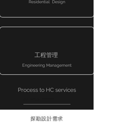
Residential Design
​工程管理
Engineering Management
Process to HC services
Our Design Process
探勘設計需求