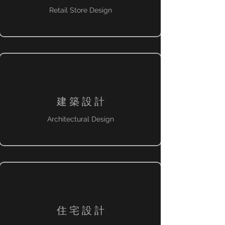
Retail Store Design
建 築 設 計
Architectural Design
住 宅 設 計