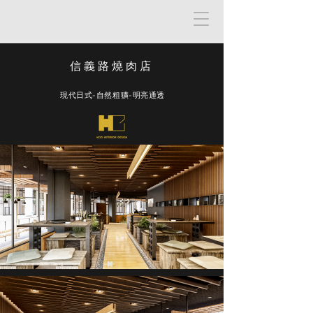
信義路燒肉店
現代日式-自然粗獷-明亮通透