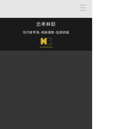
忠孝林邸
​現代奢華風-精緻優雅-低調靜謐